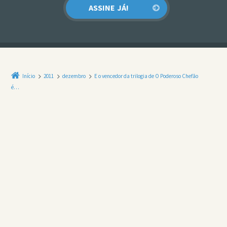
Início
2011
dezembro
E o vencedor da trilogia de O Poderoso Chefão
é…