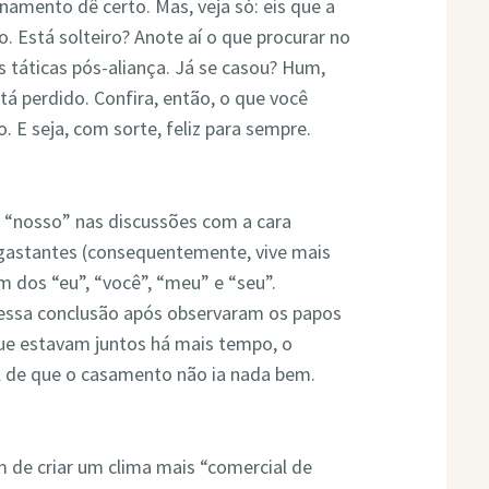
namento dê certo. Mas, veja só: eis que a
o. Está solteiro? Anote aí o que procurar no
as táticas pós-aliança. Já se casou? Hum,
á perdido. Confira, então, o que você
. E seja, com sorte, feliz para sempre.
“nosso” nas discussões com a cara
gastantes (consequentemente, vive mais
 dos “eu”, “você”, “meu” e “seu”.
ssa conclusão após observaram os papos
que estavam juntos há mais tempo, o
nal de que o casamento não ia nada bem.
m de criar um clima mais “comercial de