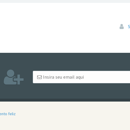
Pular
ento feliz