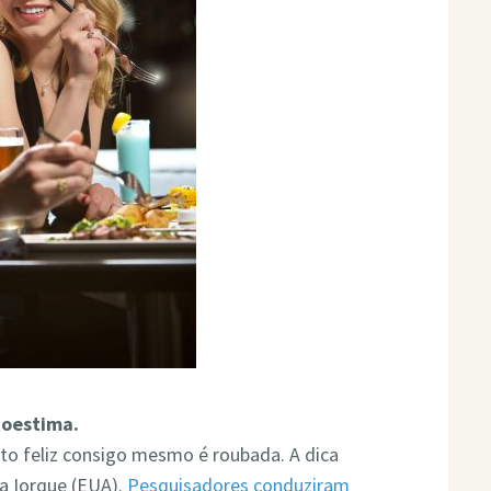
toestima.
to feliz consigo mesmo é roubada. A dica
a Iorque (EUA).
Pesquisadores conduziram