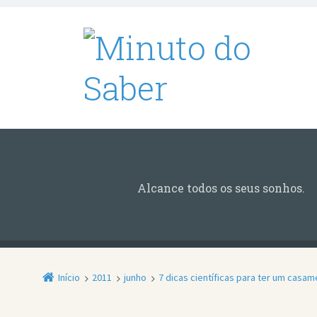
Alcance todos os seus sonhos.
Início
2011
junho
7 dicas científicas para ter um casam