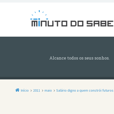
Alcance todos os seus sonhos.
Início
2011
maio
Salário digno a quem constrói futuros