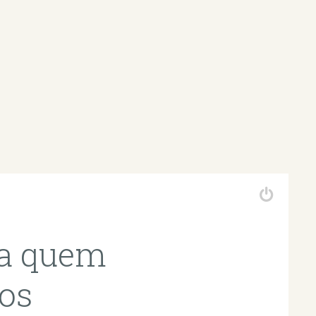
 a quem
ros