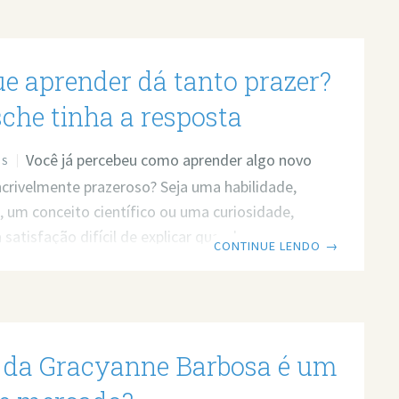
ue aprender dá tanto prazer?
sche tinha a resposta
Você já percebeu como aprender algo novo
OS
ncrivelmente prazeroso? Seja uma habilidade,
 um conceito científico ou uma curiosidade,
 satisfação difícil de explicar quando
CONTINUE LENDO
→
s nossa mente. Mas por que isso acontece?
r? Então leia o post em texto. Link do vídeo:
ww.youtube.com/watch?v=Tpnqur4oRPw Por
er dá prazer? A resposta de Nietzsche Você já
 da Gracyanne Barbosa é um
como é prazeroso aprender algo novo? Pode
riosidade sobre o universo, uma palavra em