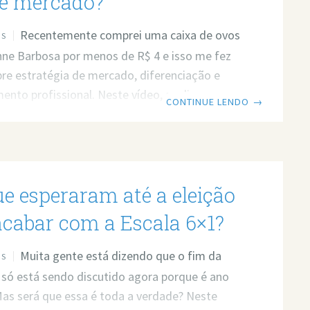
de mercado?
ma ou uma habilidade
Recentemente comprei uma caixa de ovos
OS
ne Barbosa por menos de R$ 4 e isso me fez
obre estratégia de mercado, diferenciação e
ento profissional. Neste vídeo, analiso um
CONTINUE LENDO
→
uito importante dos negócios: a diferença
 commodity e um produto realmente
do. Afinal, por que algumas marcas conseguem
s caro e outras acabam encalhando nas
ue esperaram até a eleição
? Prefere ler? Então leia o post em texto. Link
 https://www.youtube.com/watch?
acabar com a Escala 6×1?
7hHM O ovo da Gracyanne e a lição sobre
ção
Muita gente está dizendo que o fim da
OS
 só está sendo discutido agora porque é ano
 Mas será que essa é toda a verdade? Neste