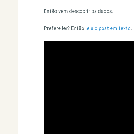
Então vem descobrir os dados.
Prefere ler? Então
leia o post em texto
.