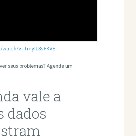
m/watch?v=TmyI18sFKVE
olver seus problemas? Agende um
nda vale a
s dados
ostram