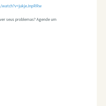
m/watch?v=jukjeJnpRRw
olver seus problemas? Agende um