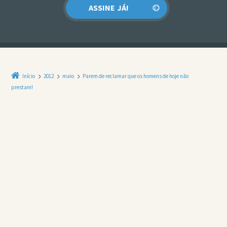
Início
2012
maio
Parem de reclamar que os homens de hoje não
prestam!