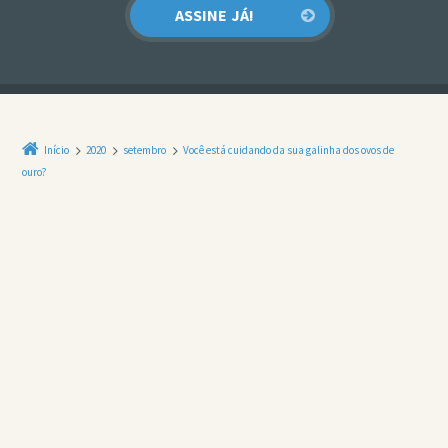
Início
2020
setembro
Você está cuidando da sua galinha dos ovos de
ouro?