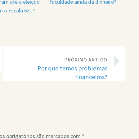
ram até a eleição
Faculdade ainda dá dinheiro?
m a Escala 6×1?
PRÓXIMO ARTIGO
Por que temos problemas
financeiros?
s obrigatórios são marcados com
*