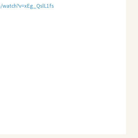
m/watch?v=xEg_QslL1fs