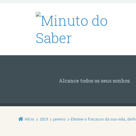
Alcance todos os seus sonhos.
Início
2019
janeiro
Elimine o fracasso da sua vida, def