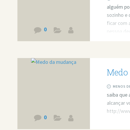
alguém por
sozinho e
ficar com
0
pessoa dec
Pois quero
vídeo: ht
Medo
MENOS DE
saiba que 
alcançar v
http://ww
0