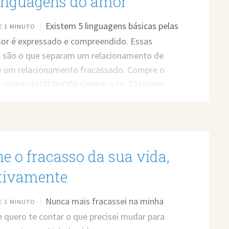
linguagens do amor
Existem 5 linguagens básicas pelas
 1 MINUTO
mor é expressado e compreendido. Essas
s são o que separam um relacionamento de
e um relacionamento fracassado. Compre o
ps://amzn.to/2LQpOfH Conheça Os 7 Hábitos
Eficazes dos Casais de Sucesso:
ly/7HabitosYt
e o fracasso da sua vida,
itivamente
Nunca mais fracassei na minha
 1 MINUTO
je quero te contar o que precisei mudar para