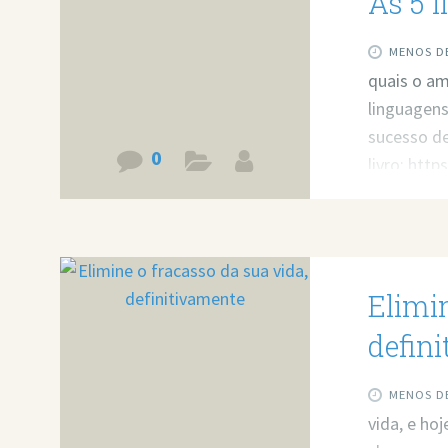
As 5 
MENOS DE
quais o a
linguagen
sucesso d
0
livro: htt
Altamente 
http://bit.
Elimin
defin
MENOS DE
vida, e ho