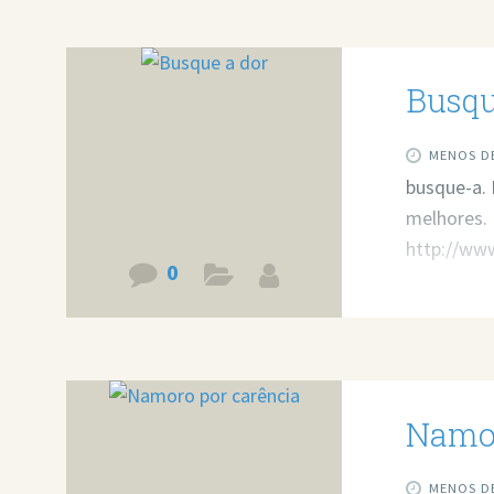
Busqu
MENOS DE
busque-a. 
melhores. 
http://ww
0
Namor
MENOS DE