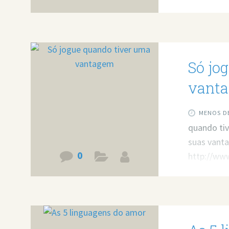
Só jo
vant
MENOS DE
quando ti
suas vanta
0
http://w