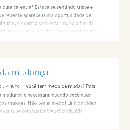
 pura carência? Estava se sentindo triste e
 de repente apareceu uma oportunidade de
 alguém, e mesmo sem estar muito a fim da
idiu namorar? Ou conhece bem essa história?
 te aconselhar a não mais fazer isso. Link do
tp://www.youtube.com/watch?v=8dgQ65Xelg4
 da mudança
Você tem medo de mudar? Pois
 1 MINUTO
a mudança é necessária quando você quer
oos maiores. Não tenha medo! Link do vídeo:
w.youtube.com/watch?v=qzSpYHiyuVM