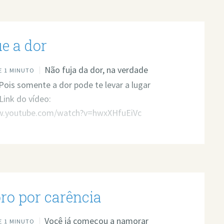
e a dor
Não fuja da dor, na verdade
 1 MINUTO
Pois somente a dor pode te levar a lugar
Link do vídeo:
w.youtube.com/watch?v=hwxXHfuEiVc
o por carência
Você já começou a namorar
 1 MINUTO