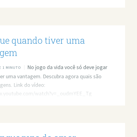
gue quando tiver uma
agem
No jogo da vida você só deve jogar
 1 MINUTO
ver uma vantagem. Descubra agora quais são
gens. Link do vídeo:
ww.youtube.com/watch?v=_oudmYEE_Tg