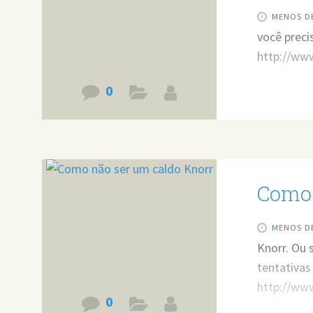
MENOS DE
você preci
http://w
0
Como 
MENOS DE
Knorr. Ou 
tentativas
http://ww
0