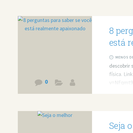
8 per
está 
MENOS DE
descobrir 
física. Li
0
v=NFqmt
Seja 