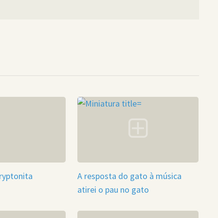
ryptonita
A resposta do gato à música
atirei o pau no gato