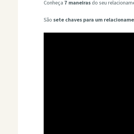
Conheça
7 maneiras
do seu relacioname
São
sete chaves para um relacioname