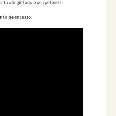
nto atingir todo o seu potencial.
nto de sucesso
.