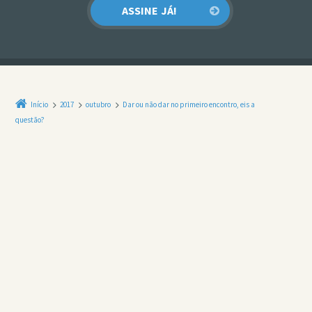
Início
2017
outubro
Dar ou não dar no primeiro encontro, eis a
questão?