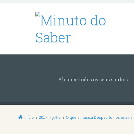
Alcance todos os seus sonhos.
Início
2017
julho
O que a música Despacito nos ensina