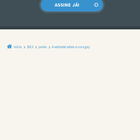
Início
2013
junho
A verdade sobre a cura gay