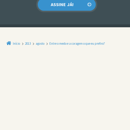
Início
2013
agosto
Entre o medo e a coragem o que eu prefiro?