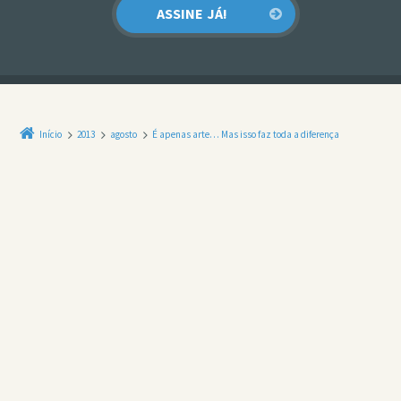
Início
2013
agosto
É apenas arte… Mas isso faz toda a diferença