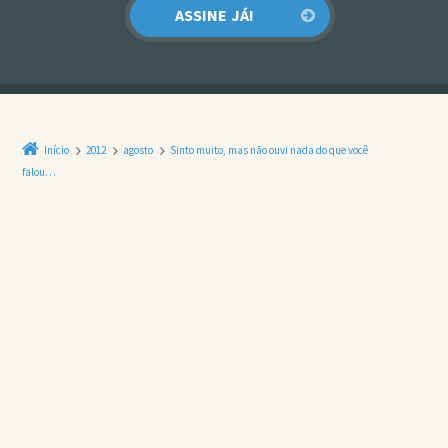
Início
2012
agosto
Sinto muito, mas não ouvi nada do que você
falou…