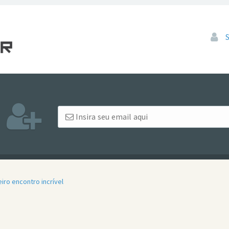
Pular
eiro encontro incrível