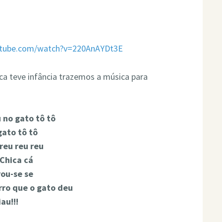
utube.com/watch?v=220AnAYDt3E
ca teve infância trazemos a música para
u no gato tô tô
gato tô tô
reu reu reu
Chica cá
ou-se se
rro que o gato deu
au!!!