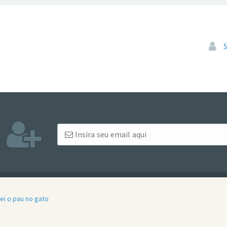
Pular
ei o pau no gato