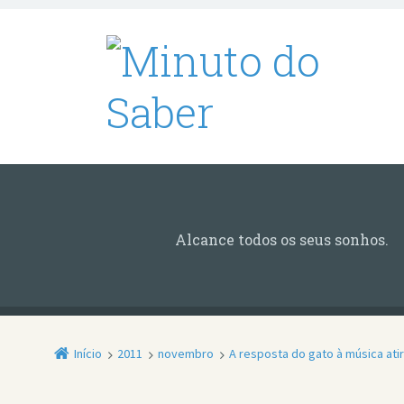
Alcance todos os seus sonhos.
Início
2011
novembro
A resposta do gato à música atir