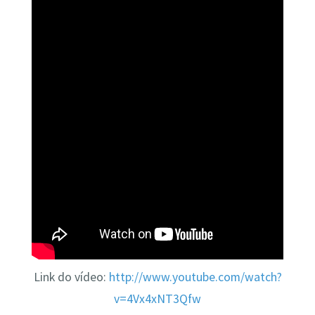
Link do vídeo:
http://www.youtube.com/watch?
v=4Vx4xNT3Qfw