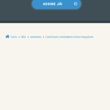
Início
2011
novembro
Como fazer o verdadeiro chimarrão gaúcho