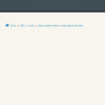
Início
2011
maio
Ateus sentem menos culpa depois do sexo