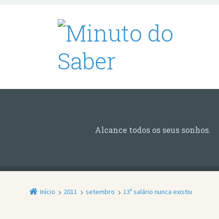
Alcance todos os seus sonhos.
Início
2011
setembro
13º salário nunca existiu