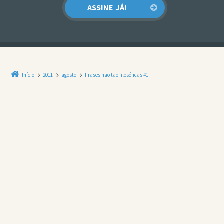
Início
2011
agosto
Frases não tão filosóficas #1