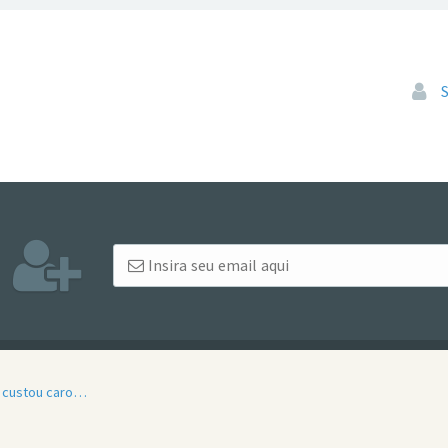
Pular
a custou caro…