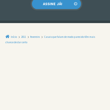
Início
2011
fevereiro
Casais que falam de modo parecido têm mais
chance de dar certo