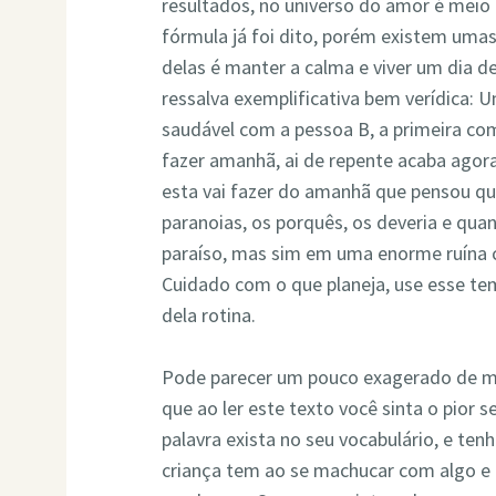
resultados, no universo do amor é meio 
fórmula já foi dito, porém existem uma
delas é manter a calma e viver um dia de
ressalva exemplificativa bem verídica:
saudável com a pessoa B, a primeira com
fazer amanhã, ai de repente acaba agor
esta vai fazer do amanhã que pensou qu
paranoias, os porquês, os deveria e qua
paraíso, mas sim em uma enorme ruína ch
Cuidado com o que planeja, use esse temp
dela rotina.
Pode parecer um pouco exagerado de min
que ao ler este texto você sinta o pior 
palavra exista no seu vocabulário, e te
criança tem ao se machucar com algo e 