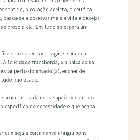
os para o dia são outros e bem mais
 sentido, o coração acelera, o céu fica
s, passa-se a observar mais a vida e desejar
nue preso a ela. Em tudo se espera um
fica sem saber como agir e é aí que o
A felicidade transborda, e a única coisa
 estar perto do amado (a), encher de
o tudo não acabe.
e proceder, cada um se apaixona por um
po específico de necessidade e que acaba
 que seja a coisa nunca atingiu bons