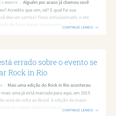
Alguém por acaso já chamou você
 1 MINUTO
no? Acredito que sim, né? E qual foi sua
cê deu um sorriso? Ficou entusiasmado, e até
tade de fazer algum movimento na frente da
CONTINUE LENDO
→
cê fez mesmo isso?). Bem, parece que a
“dançarino” é muito complicada de se
pois tem um significado inapropriado (na
ião). Ser dançarino causa o seguinte
stá errado sobre o evento se
to: “Eu sei dançar tudo”. E o pior é que
essoa diz isso, ela
r Rock in Rio
Mais uma edição do Rock in Rio aconteceu
OS
 e mais uma já está marcada para aqui, em 2015
Rio está de volta ao Brasil. A edição do maior
usical do mundo latino foi um sucesso, mas,
CONTINUE LENDO
→
e, muitas críticas. Dessa vez a desculpa foi