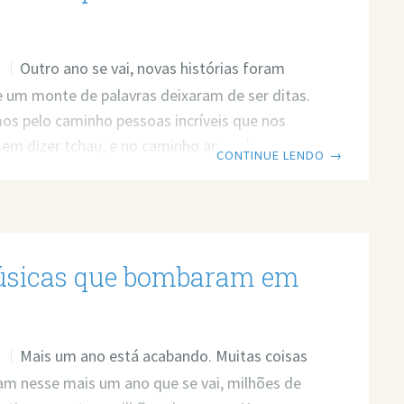
Outro ano se vai, novas histórias foram
O
 um monte de palavras deixaram de ser ditas.
s pelo caminho pessoas incríveis que nos
sem dizer tchau, e no caminho aprendemos
CONTINUE LENDO
→
. Músicas foram tocadas ao beijar de casais
a chuva em Paris. Pessoas foram embora ao
ndas famosas. E músicas marcaram os nossos
para sempre. Como forma de lembrar esses
sicas que bombaram em
tanto nos marcaram durante 2014 dois DJs
m mashup musical, mistura de
Mais um ano está acabando. Muitas coisas
O
m nesse mais um ano que se vai, milhões de