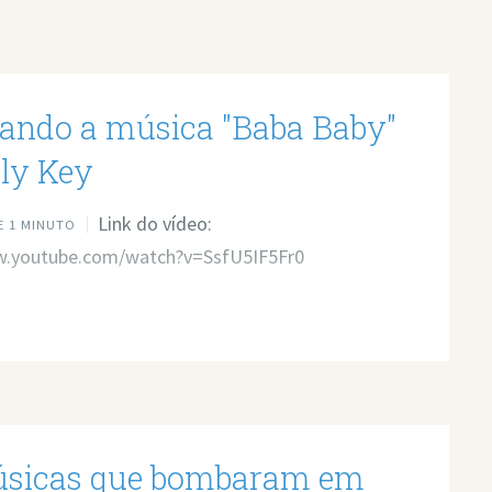
rando a música "Baba Baby"
lly Key
Link do vídeo:
 1 MINUTO
w.youtube.com/watch?v=SsfU5IF5Fr0
sicas que bombaram em