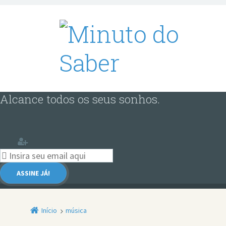
Alcance todos os seus sonhos.
Início
música