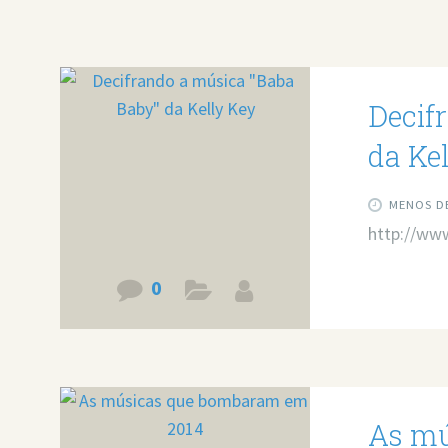
Decif
da Ke
MENOS DE
http://ww
0
As mú