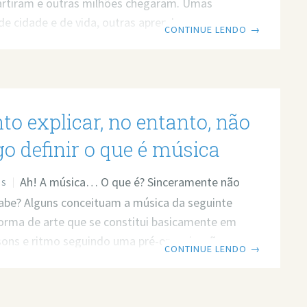
artiram e outras milhões chegaram. Umas
e cidade e de vida, outras aprenderam com
CONTINUE LENDO
→
sceram, outras ainda continuam na mesma. E
 que nunca muda é que todo ano tem música
todos os gostos. E é impossível não gostar ao
uma que bombou no ano. E para fazer uma
to explicar, no entanto, não
iva dois DJs fazem todos os anos
o definir o que é música
Ah! A música… O que é? Sinceramente não
OS
sabe? Alguns conceituam a música da seguinte
orma de arte que se constitui basicamente em
sons e ritmo seguindo uma pré-organização ao
CONTINUE LENDO
→
empo. Seria simples assim? Bem, não a
o como uma definição tão óbvia, pois nem
binar elementos é tão fácil. Mas apesar de