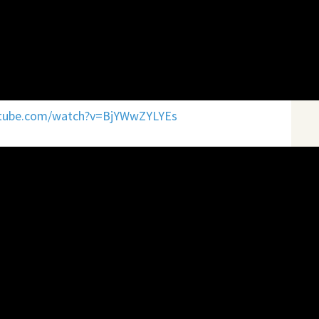
utube.com/watch?v=BjYWwZYLYEs