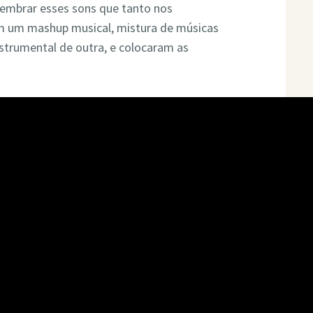
embrar esses sons que tanto nos
m um mashup musical, mistura de músicas
strumental de outra, e colocaram as