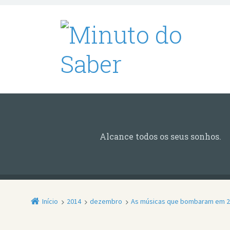
Alcance todos os seus sonhos.
Início
2014
dezembro
As músicas que bombaram em 