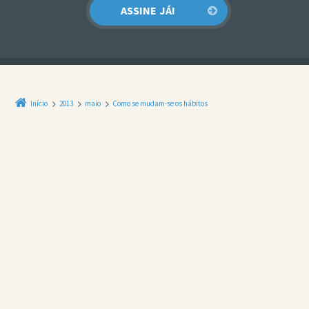
Início
2013
maio
Como se mudam-se os hábitos