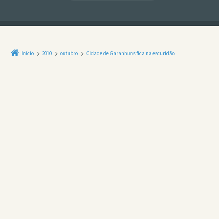
Início
2010
outubro
Cidade de Garanhuns fica na escuridão