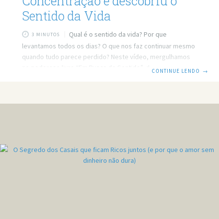
Concentração e descobriu o
Sentido da Vida
Qual é o sentido da vida? Por que
3 MINUTOS
levantamos todos os dias? O que nos faz continuar mesmo
quando tudo parece perdido? Neste vídeo, mergulhamos
no poderoso livro “Em Busca de Sentido”, de Viktor Frankl
CONTINUE LENDO
→
— um psiquiatra judeu que sobreviveu aos campos de
concentração da Segunda Guerra Mundial e transformou
sua dor em uma das maiores obras sobre propósito e
sentido da vida. Prefere ler? Então leia o post em texto.
Link do vídeo: https://www.youtube.com/watch?
v=wDarALr1JLY Quer minha ajuda profissional para resolver