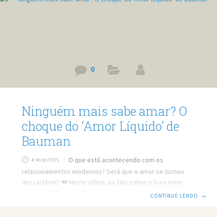
0
Ninguém mais sabe amar? O
choque do ‘Amor Líquido’ de
Bauman
O que está acontecendo com os
4 MINUTOS
relacionamentos modernos? Será que o amor se tornou
descartável? 💔 Neste vídeo, eu falo sobre o livro Amor
Líquido, de Zygmunt Bauman, que explica como nossas
CONTINUE LENDO
→
relações ficaram cada vez mais frágeis e superficiais. O
autor, já em 2003, antecipou como a internet, as redes