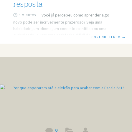
resposta
Você já percebeu como aprender algo
3 MINUTOS
novo pode ser incrivelmente prazeroso? Seja uma
habilidade, um idioma, um conceito científico ou uma
curiosidade, existe uma satisfação difícil de explicar
CONTINUE LENDO
→
quando expandimos nossa mente. Mas por que isso
acontece? Prefere ler? Então leia o post em texto. Link do
vídeo: https://www.youtube.com/watch?v=Tpnqur4oRPw
Por que aprender dá prazer? A resposta de Nietzsche Você
já percebeu como é prazeroso aprender algo novo? Pode
ser uma curiosidade sobre o universo, uma palavra em
outro idioma ou uma habilidade
0