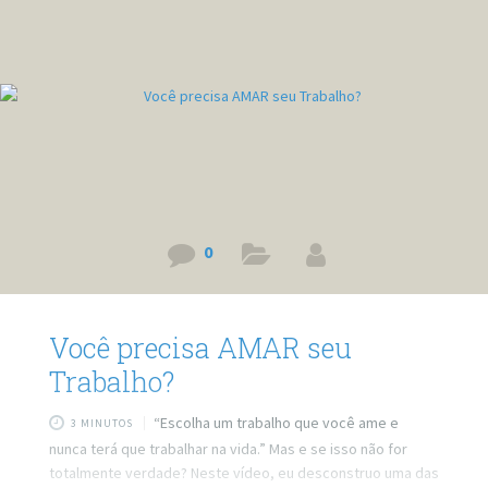
o post em texto. Link do vídeo:
https://www.youtube.com/watch?v=zt5O760GAIo Quer
minha ajuda profissional para resolver
0
Você precisa AMAR seu
Trabalho?
“Escolha um trabalho que você ame e
3 MINUTOS
nunca terá que trabalhar na vida.” Mas e se isso não for
totalmente verdade? Neste vídeo, eu desconstruo uma das