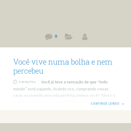
0
Você vive numa bolha e nem
percebeu
Você já teve a sensação de que “todo
4 MINUTOS
mundo” está viajando, ficando rico, comprando coisas
caras ou vivendo uma vida perfeita, menos você? Talvez o
problema não seja a sua vida. Talvez você só esteja preso
CONTINUE LENDO
→
em uma bolha. Neste vídeo, eu mostro como as redes
sociais, os algoritmos e os ambientes que frequentamos
fazem a gente acreditar que determinadas realidades
representam “todo mundo” — quando, na verdade, são