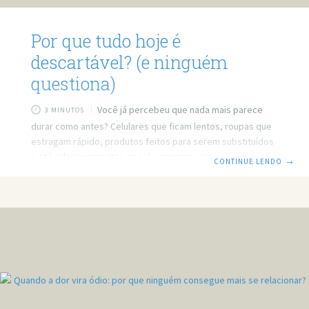
Por que tudo hoje é
descartável? (e ninguém
questiona)
Você já percebeu que nada mais parece
3 MINUTOS
durar como antes? Celulares que ficam lentos, roupas que
estragam rápido, produtos feitos para serem substituídos
e até relacionamentos que já começam com prazo de
CONTINUE LENDO
→
validade. Será que estamos vivendo em uma sociedade
onde tudo foi feito para acabar? Prefere ler? Então leia o
post em texto. Link do vídeo:
https://www.youtube.com/watch?v=DUl2bRBCz7I As coisas
não são mais feitas para durar — e talvez esse seja o
problema Vivemos em uma época em que tudo parece ter