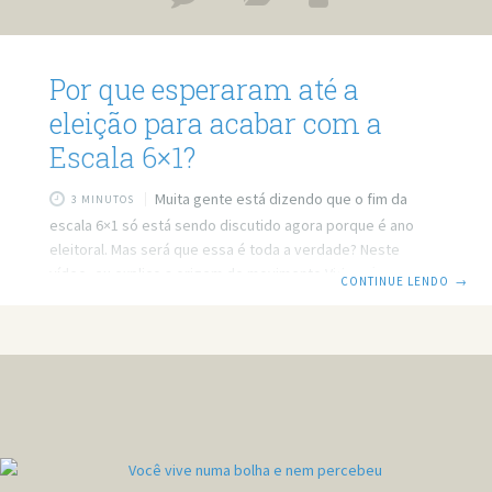
Por que esperaram até a
eleição para acabar com a
Escala 6×1?
Muita gente está dizendo que o fim da
3 MINUTOS
escala 6×1 só está sendo discutido agora porque é ano
eleitoral. Mas será que essa é toda a verdade? Neste
vídeo, eu explico a origem do movimento Vida Além do
CONTINUE LENDO
→
Trabalho, a trajetória da PEC que propõe mudanças na
jornada de trabalho e por que projetos polêmicos
costumam avançar justamente em períodos eleitorais.
Prefere ler? Então leia o post em texto. Link do vídeo:
https://www.youtube.com/watch?v=uHmkxSK7Ra8 Por que
o fim da escala 6×1 só avançou