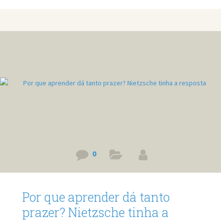
desconhecido nos faz acreditar que algo dará errado,
quando, na verdade, o futuro também pode guardar as
maiores oportunidades da nossa vida. Prefere ler? Então
leia o post em texto. Link do vídeo:
https://www.youtube.com/watch?v=fECbcQKqYYU E se o
melhor capítulo da sua vida ainda nem começou? E se aquilo
que hoje
0
Por que aprender dá tanto
prazer? Nietzsche tinha a