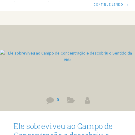
frases mais repetidas sobre carreira e propósito. Afinal,
CONTINUE LENDO
→
será que sempre precisamos amar o que fazemos para
sermos felizes? Prefere ler? Então leia o post em texto.
Link do vídeo: https://www.youtube.com/watch?
v=kS9XdPt90gk Quer minha ajuda profissional para resolver
seus problemas? Agende um atendimento:
https://bit.ly/3whwGrN “Escolha um trabalho que você
ame”: mito ou realidade? “Escolha um trabalho
0
Ele sobreviveu ao Campo de