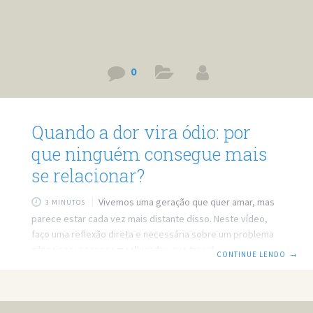
0
Quando a dor vira ódio: por
que ninguém consegue mais
se relacionar?
Vivemos uma geração que quer amar, mas
3 MINUTOS
parece estar cada vez mais distante disso. Neste vídeo,
faço uma reflexão direta e necessária sobre um problema
silencioso: pessoas machucadas que transformaram dor
CONTINUE LENDO
→
em ódio — e estão sabotando seus próprios
relacionamentos. Não se trata de negar erros, traumas ou
injustiças. Mas sim de entender que generalizar e odiar um
grupo inteiro nunca será o caminho. Prefere ler? Então leia