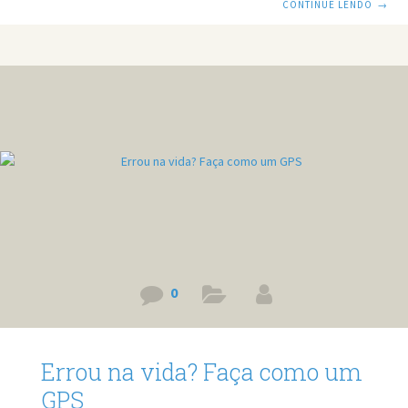
CONTINUE LENDO
→
texto. Link do vídeo: https://www.youtube.com/watch?
v=LlRGmLHj0xM O ambiente nos molda: você está
escolhendo bem onde vive? “Você é a média das pessoas
com quem convive.” Essa frase pode parecer clichê, mas
carrega uma verdade difícil de ignorar: o ambiente em que
você está influencia diretamente quem você se
0
Errou na vida? Faça como um
GPS