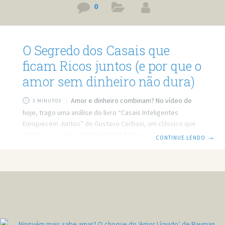
0
O Segredo dos Casais que
ficam Ricos juntos (e por que o
amor sem dinheiro não dura)
Amor e dinheiro combinam? No vídeo de
3 MINUTOS
hoje, trago uma análise do livro “Casais Inteligentes
Enriquecem Juntos” de Gustavo Cerbasi, um clássico que
mostra que amor e planejamento financeiro caminham lado
CONTINUE LENDO
→
a lado. Prefere ler? Então leia o post em texto. Link do
vídeo: https://www.youtube.com/watch?v=ElhfqoSJozU
Quer minha ajuda profissional para resolver seus
problemas? Agende um atendimento:
https://bit.ly/3whwGrN Casais Inteligentes Enriquecem
Juntos: como o relacionamento pode impactar sua vida
financeira Um relacionamento amoroso pode enriquecer
financeiramente um casal? Ou será que ele apenas