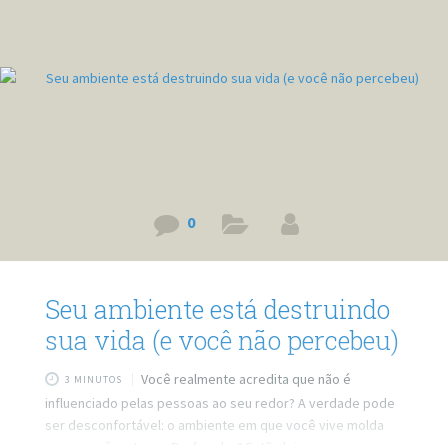
apenas pequenas bolhas sociais. Prefere ler? Então leia o
post em texto. Link
0
Seu ambiente está destruindo
sua vida (e você não percebeu)
Você realmente acredita que não é
3 MINUTOS
influenciado pelas pessoas ao seu redor? A verdade pode
ser desconfortável: o ambiente em que você vive molda
quem você se torna. Prefere ler? Então leia o post em