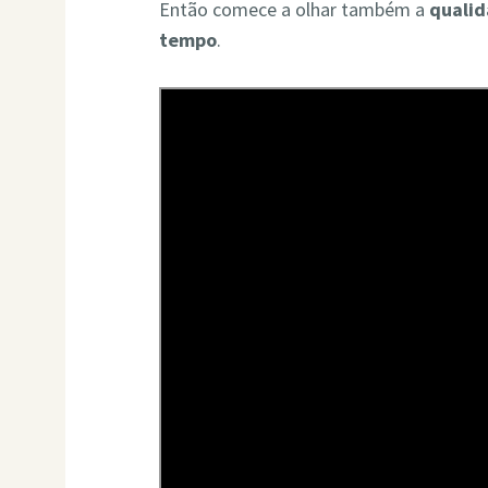
Então comece a olhar também a
quali
tempo
.