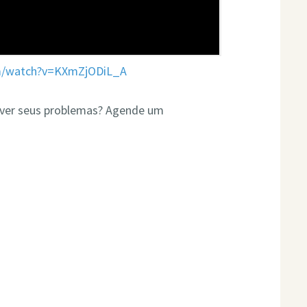
om/watch?v=KXmZjODiL_A
olver seus problemas? Agende um