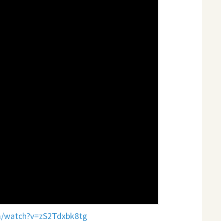
m/watch?v=zS2Tdxbk8tg