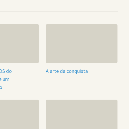
OS do
A arte da conquista
e um
o