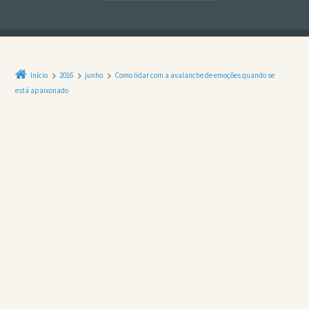
Início
2016
junho
Como lidar com a avalanche de emoções quando se
está apaixonado