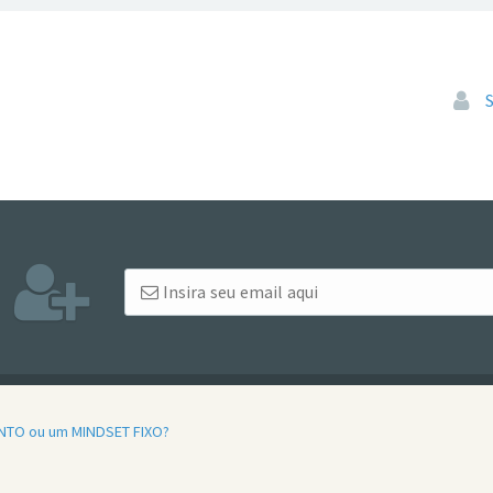
Pular
NTO ou um MINDSET FIXO?