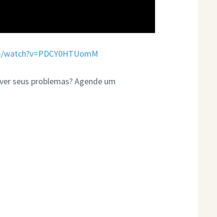
com/watch?v=PDCY0HTUomM
olver seus problemas? Agende um