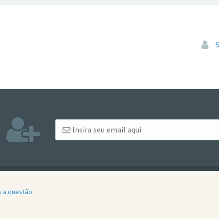
Pular
s a questão