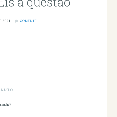
is a questão
E 2021
COMENTE!
MINUTO
nado
?