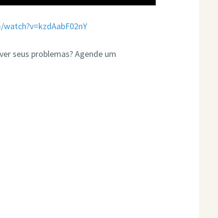
m/watch?v=kzdAabF02nY
olver seus problemas? Agende um