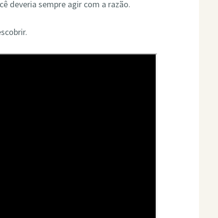
cê deveria sempre agir com a razão.
scobrir.