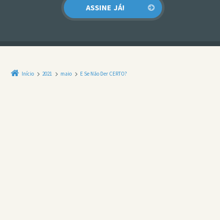
Início
2021
maio
E Se Não Der CERTO?