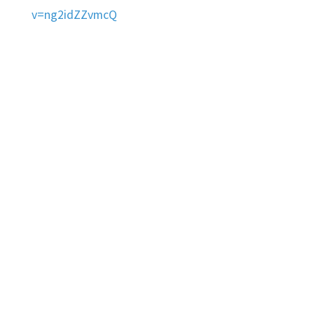
v
=
ng2idZZvmcQ