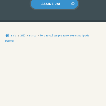
Início
2020
março
Por que você sempre namora o mesmo tipo de
pessoa?