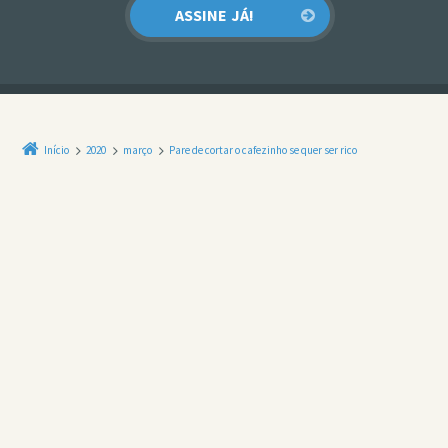
Início
2020
março
Pare de cortar o cafezinho se quer ser rico