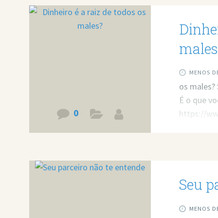
Dinhei
males
MENOS DE
os males? 
É o que vo
0
https://w
Seu p
MENOS DE