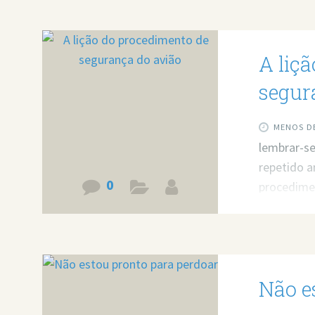
A liç
segur
MENOS DE
lembrar-s
repetido a
0
procedimen
sobrevivên
https://w
Não e