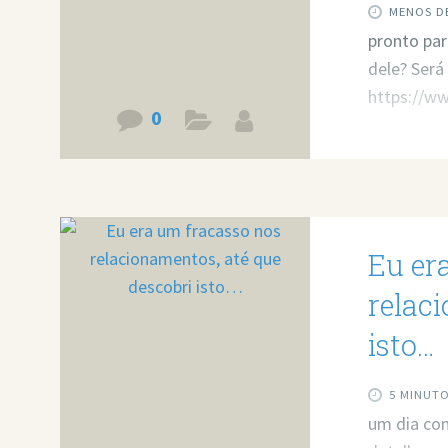
MENOS DE
pronto par
dele? Será
https://
0
Eu er
relac
isto…​
5 MINUT
um dia co