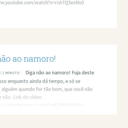
ww.youtube.com/watch?v=rzA7Q3esNs0
não ao namoro!
Diga não ao namoro! Fuja deste
 1 MINUTO
so enquanto ainda dá tempo, e só se
a alguém quando for tão bom, que você não
r não. Link do vídeo:
ww.youtube.com/watch?v=l7jPh9MKWus