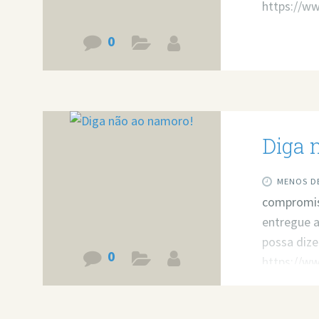
https://w
0
Diga 
MENOS DE
compromis
entregue 
possa dize
0
https://w