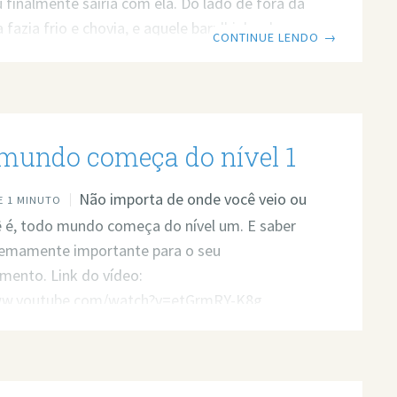
u finalmente sairia com ela. Do lado de fora da
 fazia frio e chovia, e aquele barulhinho de
CONTINUE LENDO
→
o com o cheiro de terra molhada me acalmava,
ra assim que acreditava. Por dentro do meu
 série de emoções se demonstravam, uma
edade que fazia meu corpo suar, apesar de
mundo começa do nível 1
, e uma contração muscular que
Não importa de onde você veio ou
 1 MINUTO
 é, todo mundo começa do nível um. E saber
remamente importante para o seu
mento. Link do vídeo:
ww.youtube.com/watch?v=etGrmRY-K8g