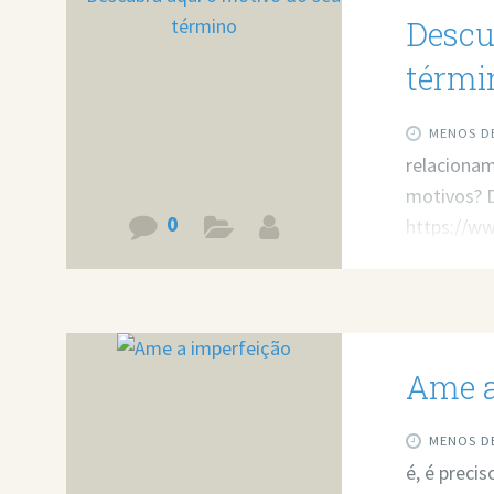
Descu
térmi
MENOS DE
relaciona
motivos? D
0
https://w
Ame a
MENOS DE
é, é preci