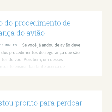
ão do procedimento de
ança do avião
Se você já andou de avião deve
 1 MINUTO
e dos procedimentos de segurança que são
ntes do voo. Pois bem, um desses
tos te ensinar bastante acerca de
cia, e não só durante a viagem. Link do vídeo:
ww.youtube.com/watch?v=z2VnbnvDJ9k
stou pronto para perdoar