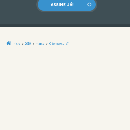
Início
2019
março
O tempo cura?