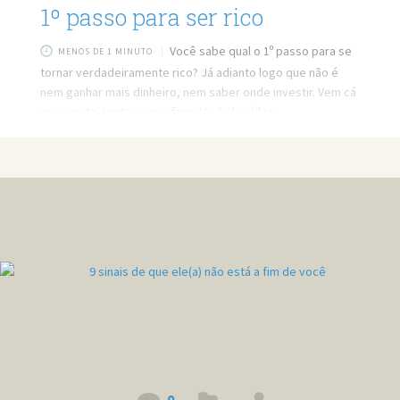
1º passo para ser rico
Você sabe qual o 1º passo para se
MENOS DE 1 MINUTO
tornar verdadeiramente rico? Já adianto logo que não é
nem ganhar mais dinheiro, nem saber onde investir. Vem cá
que vou te contar o que fazer! Link do vídeo:
http://www.youtube.com/watch?v=28Ga04pSgco