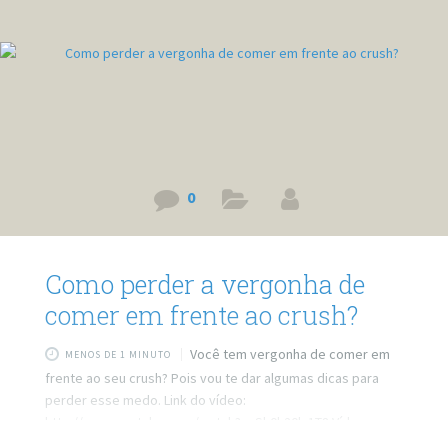
0
Como perder a vergonha de
comer em frente ao crush?
Você tem vergonha de comer em
MENOS DE 1 MINUTO
frente ao seu crush? Pois vou te dar algumas dicas para
perder esse medo. Link do vídeo:
http://www.youtube.com/watch?v=Sh0k20l_1T8 Vídeo
sobre comer em público: https://youtu.be/u_ovD0qiGGE