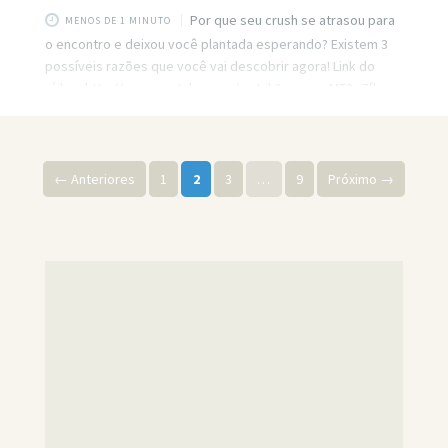
Por que seu crush se atrasou para
MENOS DE 1 MINUTO
o encontro e deixou você plantada esperando? Existem 3
possíveis razões que você vai descobrir agora! Link do
vídeo: http://www.youtube.com/watch?v=mqygMT8q7fk
Paginação de posts
← Anteriores
1
2
3
…
9
Próximo →