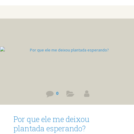
atleta profissional de bodybuilding na categoria Men’s
Physique. Link do vídeo: http://www.youtube.com/watch?
v=rLUsyeEeBO8
0
Por que ele me deixou
plantada esperando?