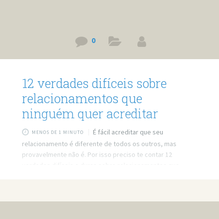
0
12 verdades difíceis sobre
relacionamentos que
ninguém quer acreditar
É fácil acreditar que seu
MENOS DE 1 MINUTO
relacionamento é diferente de todos os outros, mas
provavelmente não é. Por isso preciso te contar 12
verdades difíceis e duras sobre relacionamentos que
ninguém quer acreditar. Link do vídeo:
http://www.youtube.com/watch?v=rniQFdcrxH4