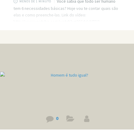
Você sabia que todo ser humano
MENOS DE 1 MINUTO
tem 6 necessidades básicas? Hoje vou te contar quais são
elas e como preenche-las. Link do vídeo:
http://www.youtube.com/watch?v=366dxkiMT8Q
0