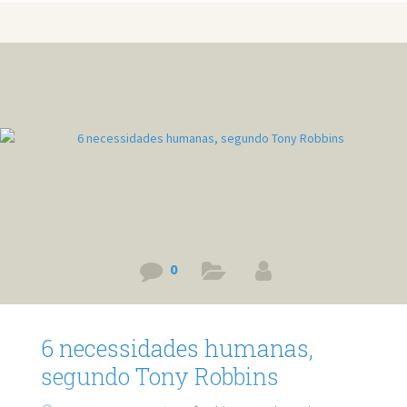
Guia de Superação da Timidez: http://a.co/d/d0SNnEq
0
6 necessidades humanas,
segundo Tony Robbins