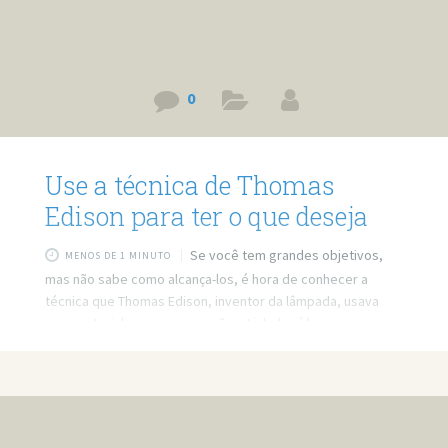
0
Use a técnica de Thomas
Edison para ter o que deseja
Se você tem grandes objetivos,
MENOS DE 1 MINUTO
mas não sabe como alcança-los, é hora de conhecer a
técnica que Thomas Edison, inventor da lâmpada, usava
para materializar suas invenções. Link do vídeo:
http://www.youtube.com/watch?v=iXlobcB0zt8