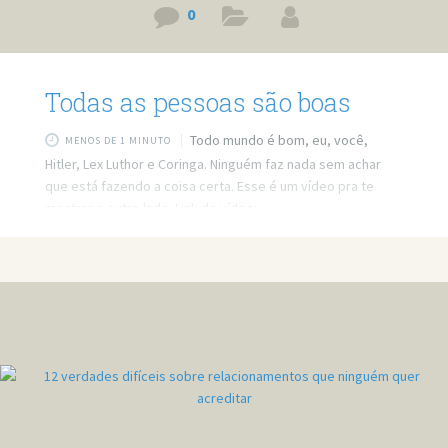
0
Todas as pessoas são boas
Todo mundo é bom, eu, você,
MENOS DE 1 MINUTO
Hitler, Lex Luthor e Coringa. Ninguém faz nada sem achar
que está fazendo a coisa certa. Esse é um vídeo pra te
mostrar o outro lado. Link do vídeo:
http://www.youtube.com/watch?v=g5K8JTllJgo