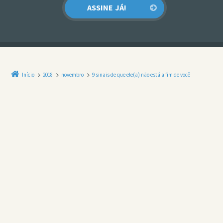
Início
2018
novembro
9 sinais de que ele(a) não está a fim de você