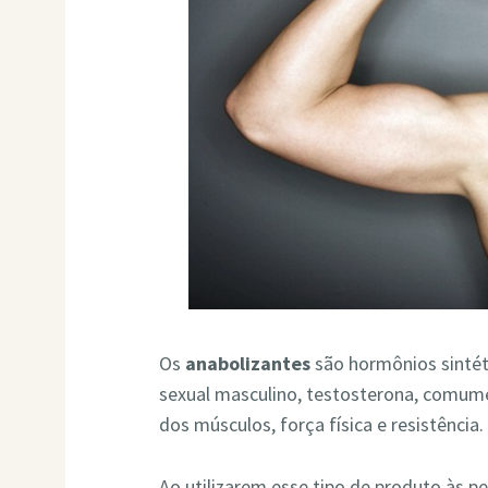
Os
anabolizantes
são hormônios sintét
sexual masculino, testosterona, comum
dos músculos, força física e resistência.
Ao utilizarem esse tipo de produto às p