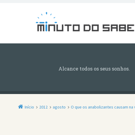
Alcance todos os seus sonhos.
Início
2012
agosto
O que os anabolizantes causam na 