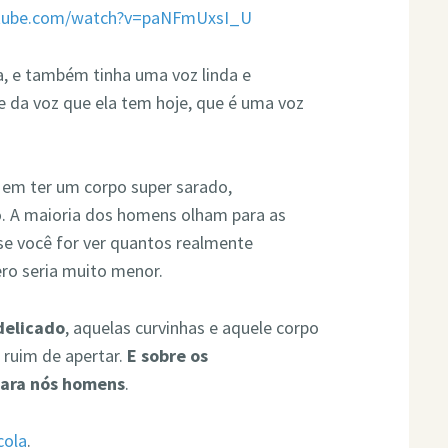
utube.com/watch?v=paNFmUxsI_U
a, e também tinha uma voz linda e
e da voz que ela tem hoje, que é uma voz
em ter um corpo super sarado,
. A maioria dos homens olham para as
e você for ver quantos realmente
ero seria muito menor.
delicado
, aquelas curvinhas e aquele corpo
 ruim de apertar.
E sobre os
para nós homens
.
cola
.