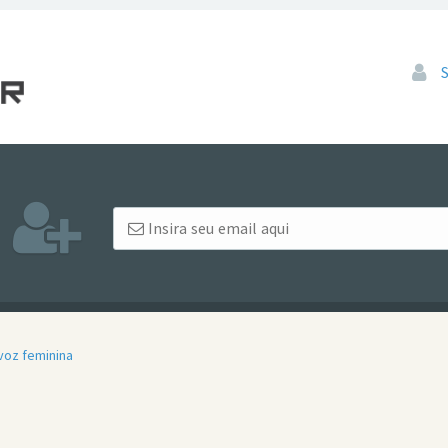
Pular
voz feminina