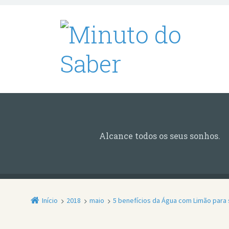
Alcance todos os seus sonhos.
Início
2018
maio
5 benefícios da Água com Limão para 