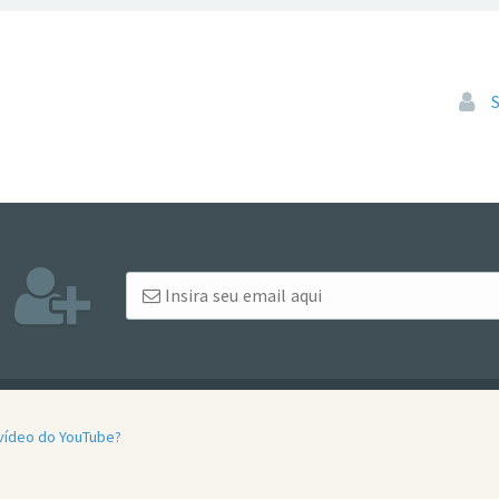
Pular
 vídeo do YouTube?