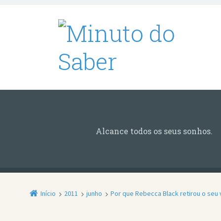
Alcance todos os seus sonhos.
Início
2011
junho
Por que Rebecca Black retirou o seu