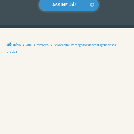
Início
2018
fevereiro
Sexo casual: vantagens e desvantagens dessa
prática